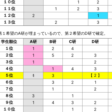
１０位
1
2
１１位
1
2
3
１２位
2
1
１３位
2
3
第１希望のA研が埋まっているので、第２希望のD研で確定。
学生順位
A研
B研
C研
D研
１位
1
2
4
２位
1
5
2
3
３位
1
2
４位
1
4
3
５位
【 2 】
1
3
６位
3
2
1
７位
1
2
８位
3
1
９位
1
4
3
2
１０位
1
2