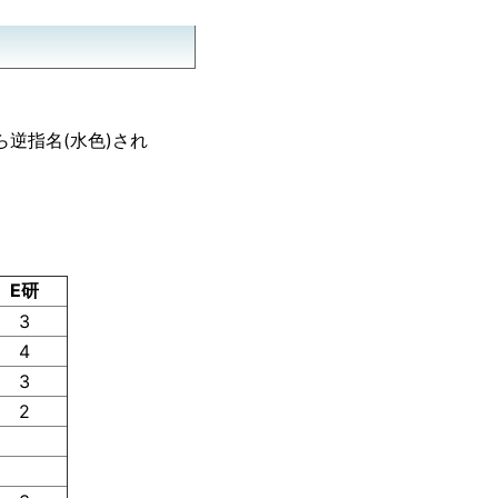
逆指名(水色)され
E研
3
4
3
2