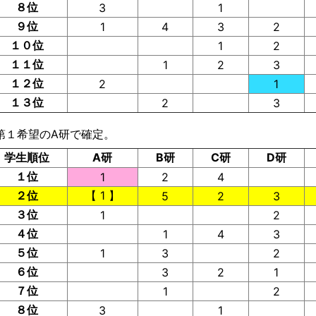
８位
3
1
９位
1
4
3
2
１０位
1
2
１１位
1
2
3
１２位
2
1
１３位
2
3
第１希望のA研で確定。
学生順位
A研
B研
C研
D研
１位
1
2
4
２位
【 1 】
5
2
3
３位
1
2
４位
1
4
3
５位
1
3
2
６位
3
2
1
７位
1
2
８位
3
1