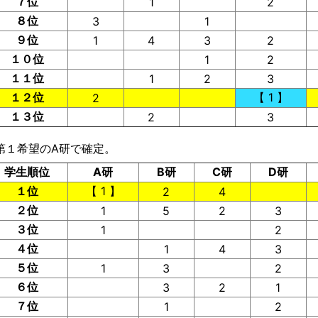
７位
1
2
８位
3
1
９位
1
4
3
2
１０位
1
2
１１位
1
2
3
１２位
【 1 】
2
１３位
2
3
第１希望のA研で確定。
学生順位
A研
B研
C研
D研
１位
【 1 】
2
4
２位
1
5
2
3
３位
1
2
４位
1
4
3
５位
1
3
2
６位
3
2
1
７位
1
2