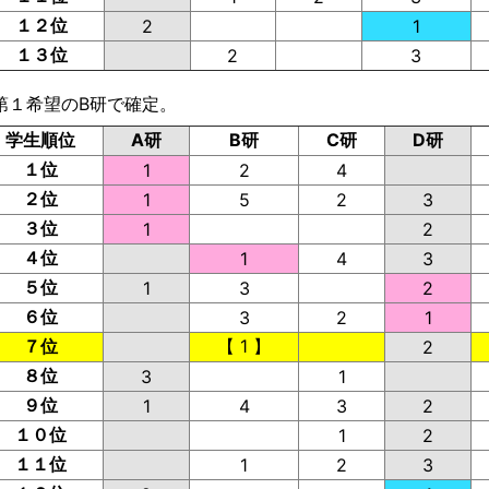
１２位
2
1
１３位
2
3
第１希望のB研で確定。
学生順位
A研
B研
C研
D研
１位
1
2
4
２位
1
5
2
3
３位
1
2
４位
1
4
3
５位
1
3
2
６位
3
2
1
７位
【 1 】
2
８位
3
1
９位
1
4
3
2
１０位
1
2
１１位
1
2
3