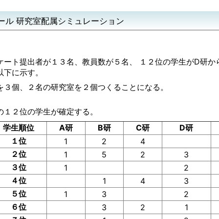
ール 研究室配属シミュレーション
ケート提出者が１３名、教員数が５名、 １２位の学生がD研から
以下に示す。
を３個、２名の研究室を２個つくることになる。
の１２位の学生が確定する。
学生順位
A研
B研
C研
D研
１位
1
2
4
２位
1
5
2
3
３位
1
2
４位
1
4
3
５位
1
3
2
６位
3
2
1