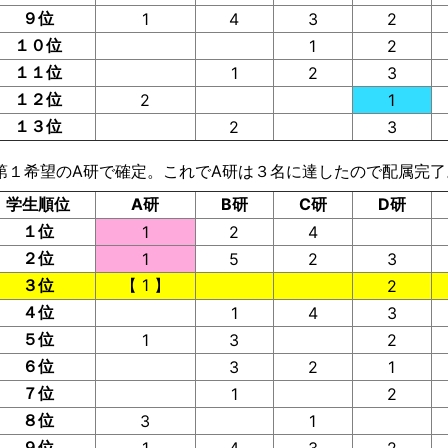
９位
1
4
3
2
１０位
1
2
１１位
1
2
3
１２位
2
1
１３位
2
3
第１希望のA研で確定。これでA研は３名に達したので配属完了
学生順位
A研
B研
C研
D研
１位
1
2
4
２位
1
5
2
3
３位
【 1 】
2
４位
1
4
3
５位
1
3
2
６位
3
2
1
７位
1
2
８位
3
1
９位