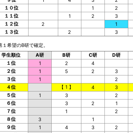
1
4
3
2
１０位
1
2
１１位
1
2
3
１２位
2
1
１３位
2
3
第１希望のB研で確定。
学生順位
A研
B研
C研
D研
１位
1
2
4
２位
1
5
2
3
３位
1
2
４位
【 1 】
4
3
５位
1
3
2
６位
3
2
1
７位
1
2
８位
3
1
９位
1
4
3
2