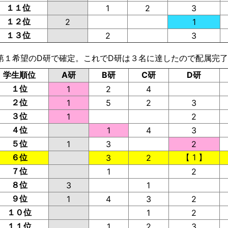
１１位
1
2
3
１２位
2
1
１３位
2
3
第１希望のD研で確定。これでD研は３名に達したので配属完
学生順位
A研
B研
C研
D研
１位
1
2
4
２位
1
5
2
3
３位
1
2
４位
1
4
3
５位
1
3
2
６位
【 1 】
3
2
７位
1
2
８位
3
1
９位
1
4
3
2
１０位
1
2
１１位
1
2
3