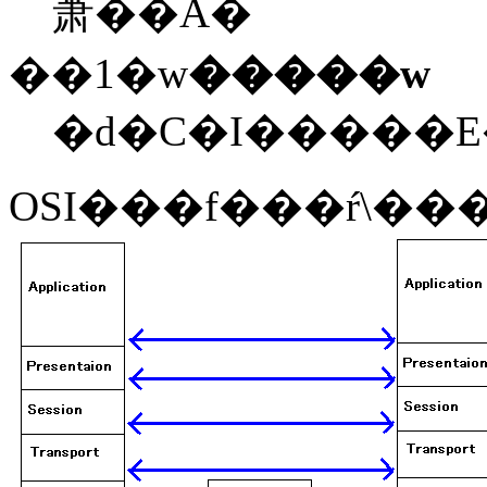
萧��Ȃ�
��1�w
�����w
OSI���f���ŕ\��