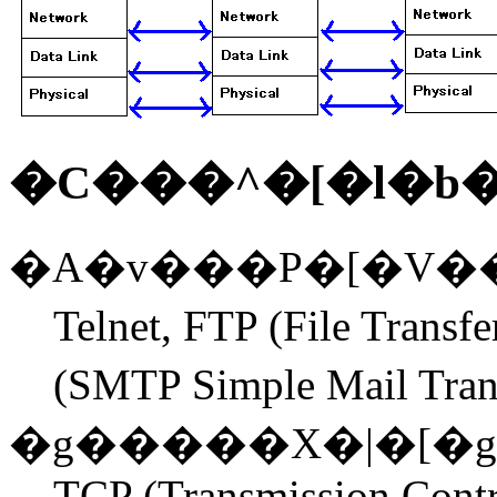
�C���^�[�l�b
�A�v���P�[�V�
Telnet, FTP (File Tra
(SMTP Simple Mail Tra
�g�����X�|�[�
TCP (Transmission Contr