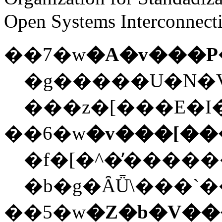
Open Systems Interconnect
��7�w
�A�v���P
�g�����U�N�V
���z�[���E�I
��6�w
�v���[��
�f�[�^�̕�����
�b�g�ȂǕ\���`
��5�w
�Z�b�V�