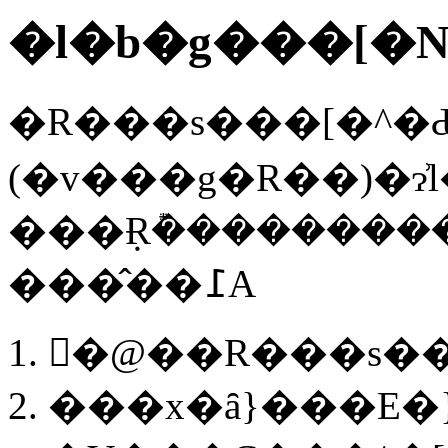
�l�b�g���[�N
�R���s���[�^�Ԃ
(�v���g�R��)�ɂ͗
���݂Ɍ݊�������
���̂��߁A
�ً@��R���s��
���x�ȃ}���E�