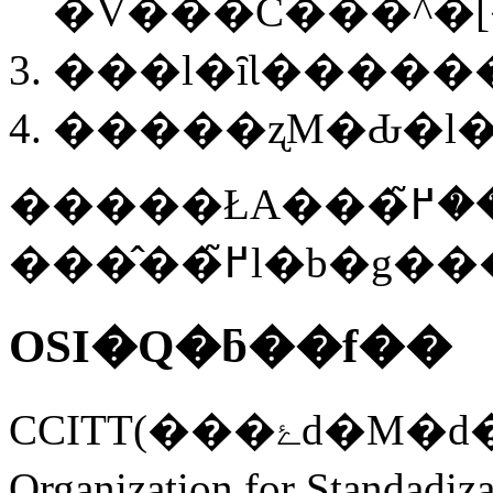
�V���C���^�[
���l�ȋƖ�����
�����ʐM�Ԃ�l�
�����ŁA���ݐڑ��̂��߂̃v���g�R���̕W�������͂���B
���̂��߂̃l�
OSI�Q�ƃ��f��
CCITT(���ۓd�M�d�b����ψ���)��ISO(���ەW�����@�\;International
Organization for Stan