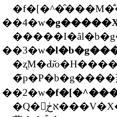
�f�[�^�̑���M
��4�w
�g�����X
��3�w
�l�b�g��
�ʐM�Ԃ̌o�H����
�̃p�P�b�g����
��2�w
�f�[�^��
�Q�̗אڂ���V�X�e���Ԃ̒ʐM���s���A�`���̌�