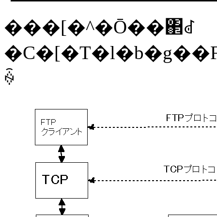
���[�^�Ō��΂ꂽ
�C�[�T�l�b�g��FDDI�ɂ܂��������Q��̃z�X�g�Ԃ�FT
ꍇ