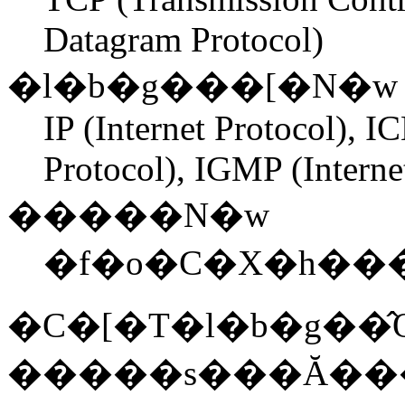
Datagram Protocol)
�l�b�g���[�N�w
IP (Internet Protocol), 
Protocol), IGMP (Intern
�����N�w
�f�o�C�X�h���
�C�[�T�l�b�g��̂
�����s���Ă��