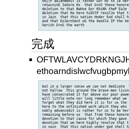
noIlP adJanNedit is rather Gor Hs to Ie her
reSaininE IeGore Hs  that GroS these honore
deJotion to that NaHse Gor KhiNh theP EaJe 
deJotion that Ke here hiEhlP resolJe that t
in Jain  that this nation Hnder Eod shall h
and that EoJernSent oG the XeoXle IP the Xe
Xerish GroS the earth
完成
OFTWLAVCYDRKNGJH
ethoarndislwcfvugbpmy
but in a larger sense we can not dedicate  
not hallow  this ground the brave men livin
have consecrated it far above our poor powe
will little note nor long remember what we 
forget what they did here it is for us the 
here to the unfinished work which they who 
nobly advancedit is rather for us to be her
remaining before us  that from these honore
devotion to that cause for which they gave 
devotion that we here highly resolve that t
in vain  that this nation under god shall h