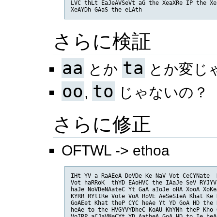
LVC thLt EaJeAVSeVt aG the XeaXRe IP the Xe
XeAYDh GAaS the eLAth
さらに検証
aa
ta
とか
とか変じ
oo
to
,
じゃないの？
さらに修正
OFTWL -> ethoa
IHt YV a RaAEeA DeVDe Ke NaV Vot CeCYNate  
Vot haRRoK  thYD EAoHVC the IAaJe SeV RYJYV
haJe NoVDeNAateC Yt GaA aIoJe oHA XooA XoKe
KYRR RYttRe Vote VoA RoVE AeSeSIeA Khat Ke 
GoAEet Khat theP CYC heAe Yt YD GoA HD the 
heAe to the HVGYVYDheC KoAU KhYNh theP Kho 
VoIRP aCJaVNeCYt YD AatheA GoA HD to Ie heA