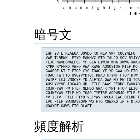
暗号文
IHF YV L RLAEOA DOVDO KO NLV VWF COCYNLFO  
VWF TLRRWK  FTYD EAWHVC FTO IALJO SOV RYJYV
TLJO NWVDONALFOC YF GLA LIWJO WHA XWWA XWKO
KYRR RYFFRO VWFO VWA RWVE AOSOSIOA KTLF KO 
GWAEOF KTLF FTOP CYC TOAO YF YD GWA HD FTO 
TOAO FW FTO HVGYVYDTOC KWAU KTYNT FTOP KTW 
VWIRP LCJLVNOCYF YD ALFTOA GWA HD FW IO TOA
AOSLYVYVE IOGWAO HD  FTLF GAWS FTODO TWVWAO
COJWFYWV FW FTLF NLHDO GWA KTYNT FTOP ELJO 
COJWFYWV FTLF KO TOAO TYETRP AODWRJO FTLF F
YV JLYV  FTLF FTYD VLFYWV HVCOA EWC DTLRR T
LVC FTLF EWJOAVSOVF WG FTO XOWXRO IP FTO XO
頻度解析