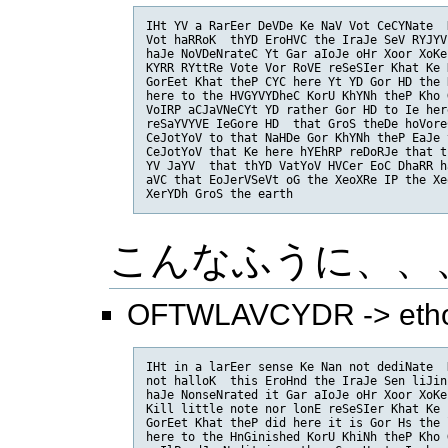
IHt YV a RarEer DeVDe Ke NaV Vot CeCYNate  
Vot haRRoK  thYD EroHVC the IraJe SeV RYJYV
haJe NoVDeNrateC Yt Gar aIoJe oHr Xoor XoKe
KYRR RYttRe Vote Vor RoVE reSeSIer Khat Ke 
GorEet Khat theP CYC here Yt YD Gor HD the 
here to the HVGYVYDheC KorU KhYNh theP Kho 
VoIRP aCJaVNeCYt YD rather Gor HD to Ie her
reSaYVYVE IeGore HD  that GroS theDe hoVore
CeJotYoV to that NaHDe Gor KhYNh theP EaJe 
CeJotYoV that Ke here hYEhRP reDoRJe that t
YV JaYV  that thYD VatYoV HVCer EoC DhaRR h
aVC that EoJerVSeVt oG the XeoXRe IP the Xe
XerYDh GroS the earth
こんなふうに、、
OFTWLAVCYDR -> etho
IHt in a larEer sense Ke Nan not dediNate  
not halloK  this EroHnd the IraJe Sen liJin
haJe NonseNrated it Gar aIoJe oHr Xoor XoKe
Kill little note nor lonE reSeSIer Khat Ke 
GorEet Khat theP did here it is Gor Hs the 
here to the HnGinished KorU KhiNh theP Kho 