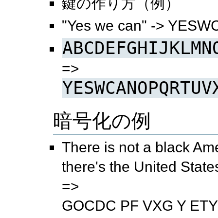
鍵の作り方（例）
"Yes we can" -> YE
ABCDEFGHIJKLMN
=>
YESWCANOPQRTUV
暗号化の例
There is not a black Am
there's the United State
=>
GOCDC PF VXG Y ET