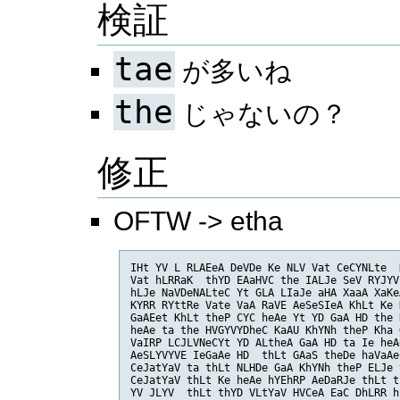
検証
tae
が多いね
the
じゃないの？
修正
OFTW -> etha
IHt YV L RLAEeA DeVDe Ke NLV Vat CeCYNLte  
Vat hLRRaK  thYD EAaHVC the IALJe SeV RYJYV
hLJe NaVDeNALteC Yt GLA LIaJe aHA XaaA XaKe
KYRR RYttRe Vate VaA RaVE AeSeSIeA KhLt Ke 
GaAEet KhLt theP CYC heAe Yt YD GaA HD the 
heAe ta the HVGYVYDheC KaAU KhYNh theP Kha 
VaIRP LCJLVNeCYt YD ALtheA GaA HD ta Ie heA
AeSLYVYVE IeGaAe HD  thLt GAaS theDe haVaAe
CeJatYaV ta thLt NLHDe GaA KhYNh theP ELJe 
CeJatYaV thLt Ke heAe hYEhRP AeDaRJe thLt t
YV JLYV  thLt thYD VLtYaV HVCeA EaC DhLRR h