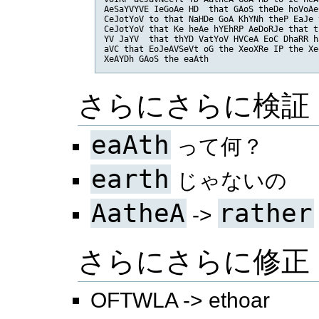
AeSaYVYVE IeGoAe HD  that GAoS theDe hoVoAe
CeJotYoV to that NaHDe GoA KhYNh theP EaJe 
CeJotYoV that Ke heAe hYEhRP AeDoRJe that t
YV JaYV  that thYD VatYoV HVCeA EoC DhaRR h
aVC that EoJeAVSeVt oG the XeoXRe IP the Xe
XeAYDh GAoS the eaAth
さらにさらに検証
eaAth
って何？
earth
じゃないの
AatheA
rather
->
さらにさらに修正
OFTWLA -> ethoar