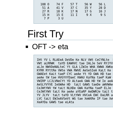
  108 O    74 F    57 T    56 W    56 L

   51 A    41 V    37 C    35 Y    28 D

   27 R    18 K    17 N    17 G    16 J

   15 H    15 E    11 I     9 X     9 S

    7 P     3 U
First Try
OFT -> eta
IHt YV L RLAEeA DeVDe Ke NLV VWt CeCYNLte  
VWt aLRRWK  taYD EAWHVC tae IALJe SeV RYJYV
aLJe NWVDeNALteC Yt GLA LIWJe WHA XWWA XWKe
KYRR RYttRe VWte VWA RWVE AeSeSIeA KaLt Ke 
GWAEet KaLt taeP CYC aeAe Yt YD GWA HD tae 
aeAe tW tae HVGYVYDaeC KWAU KaYNa taeP KaW 
VWIRP LCJLVNeCYt YD ALtaeA GWA HD tW Ie aeA
AeSLYVYVE IeGWAe HD  taLt GAWS taeDe aWVWAe
CeJWtYWV tW taLt NLHDe GWA KaYNa taeP ELJe 
CeJWtYWV taLt Ke aeAe aYEaRP AeDWRJe taLt t
YV JLYV  taLt taYD VLtYWV HVCeA EWC DaLRR a
LVC taLt EWJeAVSeVt WG tae XeWXRe IP tae Xe
XeAYDa GAWS tae eLAta