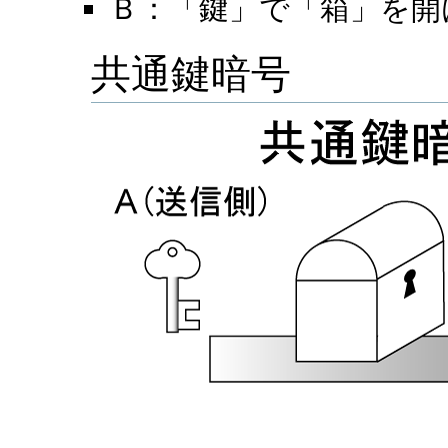
Ｂ：「鍵」で「箱」を開ける
共通鍵暗号