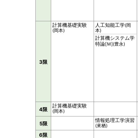
計算機基礎実験
人工知能工学
(岡
(岡本)
本)
計算機システム学
特論
[Ｍ](豊永)
3限
計算機基礎実験
4限
(岡本)
情報処理工学演習
5限
(來栖)
6限