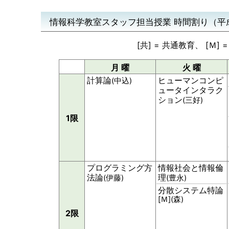
情報科学教室スタッフ担当授業 時間割り（平
[共] = 共通教育、 [Ｍ]
月 曜
火 曜
計算論
ヒューマンコンピ
(中込)
ュータインタラク
ション
(三好)
1限
プログラミング方
情報社会と情報倫
法論
理
(伊藤)
(豊永)
分散システム特論
[Ｍ](森)
2限