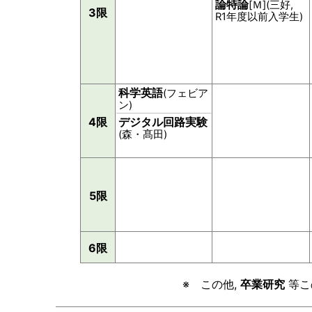
論特論
[Ｍ](三好,
3限
R1年度以前入学生)
科学英語
(フェビア
ン)
4限
デジタル回路実験
(森・髙田)
5限
6限
※ この他,
卒業研究
等こ