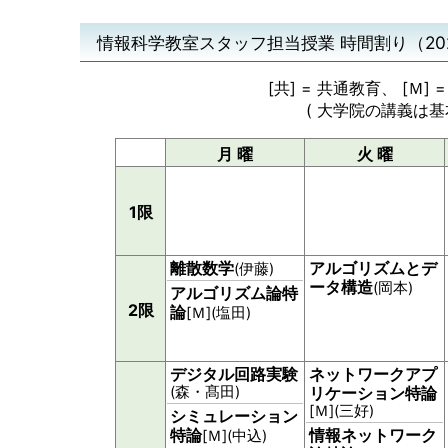
情報科学教室スタッフ担当授業 時間割り（20
[共] = 共通教育、 [Ｍ]
( 大学院の講義は
月 曜
火 曜
1限
離散数学
アルゴリズムとデ
(伊藤)
ータ構造
(岡本)
アルゴリズム論特
2限
論
[Ｍ](塩田)
デジタル回路実験
ネットワークアプ
(森・髙田)
リケーション特論
[Ｍ](三好)
シミュレーション
特論
情報ネットワーク
[Ｍ](中込)