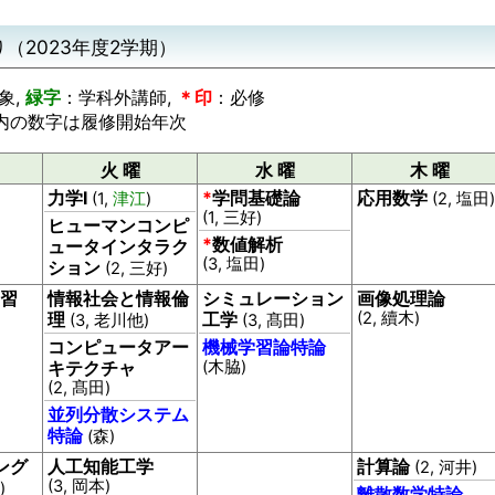
（2023年度2学期）
象,
緑字
：学科外講師,
＊印
：必修
) 内の数字は履修開始年次
火 曜
水 曜
木 曜
力学I
*
学問基礎論
応用数学
(1,
津江
)
(2, 塩田)
(1, 三好)
ヒューマンコンピ
*
数値解析
ュータインタラク
(3, 塩田)
ション
(2, 三好)
習
情報社会と情報倫
シミュレーション
画像処理論
理
工学
(2, 續木)
(3, 老川他)
(3, 髙田)
コンピュータアー
機械学習論特論
キテクチャ
(木脇)
(2, 髙田)
並列分散システム
特論
(森)
ング
人工知能工学
計算論
(2, 河井)
(3, 岡本)
)
離散数学特論