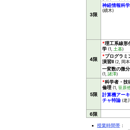
神経情報科学
(續木)
3限
*
理工系線形
学
(1,
土基
)
*
プログラミ
4限
演習II
(2, 岡本
一変数の微分
(1,
諸澤
)
*
科学者・技
倫理
(1,
笹原
5限
計算機アーキ
チャ特論
(老
6限
授業時間帯
：