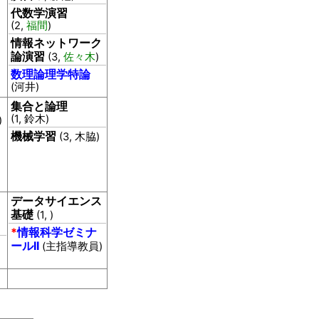
代数学演習
(2,
福間
)
情報ネットワーク
論演習
(3,
佐々木
)
数理論理学特論
(河井)
集合と論理
(1, 鈴木)
)
機械学習
(3, 木脇)
データサイエンス
基礎
(1,
)
*
情報科学ゼミナ
ールII
(主指導教員)