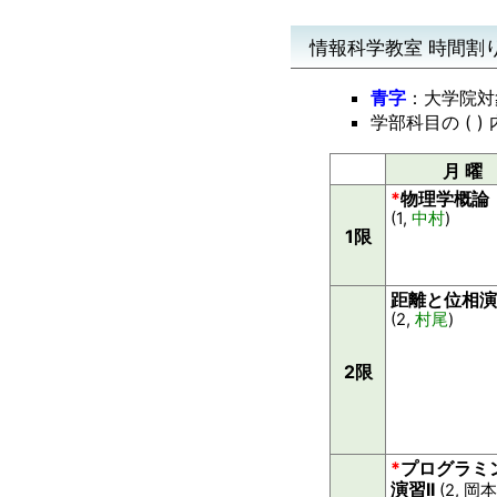
情報科学教室 時間割り
青字
：大学院対
学部科目の ( 
月 曜
*
物理学概論
(1,
中村
)
1限
距離と位相演
(2,
村尾
)
2限
*
プログラミ
演習II
(2, 岡本