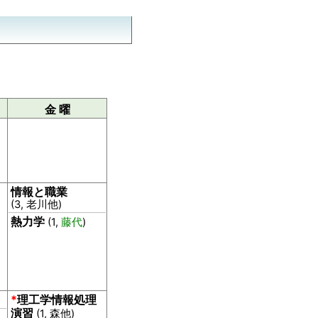
金 曜
情報と職業
(3, 老川他)
熱力学
(1,
藤代
)
*
理工学情報処理
演習
(1, 森他)