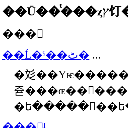
��Ū�
���
��Ĺ�ˤ��ٹ�
...
�彣��Υѥ�����
쥳���ɶ��񤬲��
�ե�����򴹥��
���ˡ