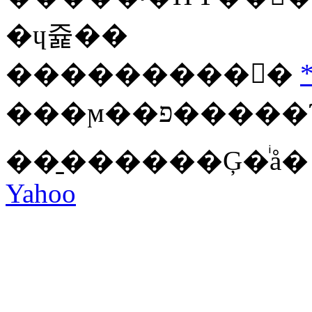
�ɥ쥹��
���������󥸥�
��̱������Ģ�ͥå� .
Yahoo