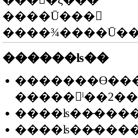
����Ū���
����¾����Ū��
������ʪ��
�������ϴ�����Ϻ�Ū��ɽ�
�����ˡ��2�
����ʪ��̵����Τ�����