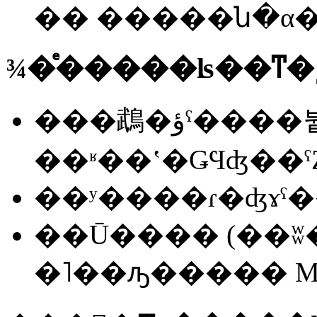
�� �����ն�α
¾�ͤ�����ʪ��ͳ�
���鵡�ؤˤ����붵
��ʸ����ɾ�ʤɤ
��Ū���� (��ʬ�