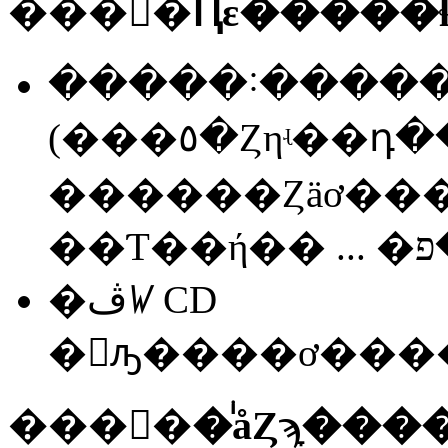
�����˸����
(���٥�Ȥηʵ��դ��ˡ�CD�饸
������Ȥäơ���
�ڤꤿ CD