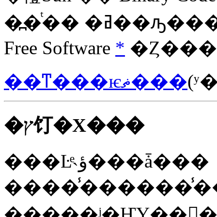
Free Software
*
�Ȥ��
��ͳ���ѥޡ���
(ʸ
�ץ饤�Х���
���Ŀͤ˴ؤ���ǡ���
����̾������̾���ܦ��
�����ʲ�ҤΥ��󥱡