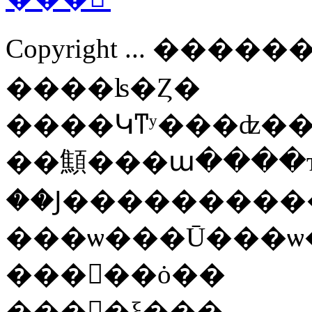
Copyright ... ���
����ʪ�Ȥ�
����Կͳʸ���ʣ���
��顦���ա����ҡ
�����ȯ��
����ξ���