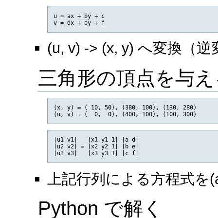
u = ax + by + c

(u, v) -> (x, y) へ変換
三角形の頂点を与え
(x, y) = ( 10, 50), (380, 100), (130, 280)

|u1 v1|   |x1 y1 1| |a d|

|u2 v2| = |x2 y2 1| |b e|

上記行列による方程式を(a, b
Python で解く