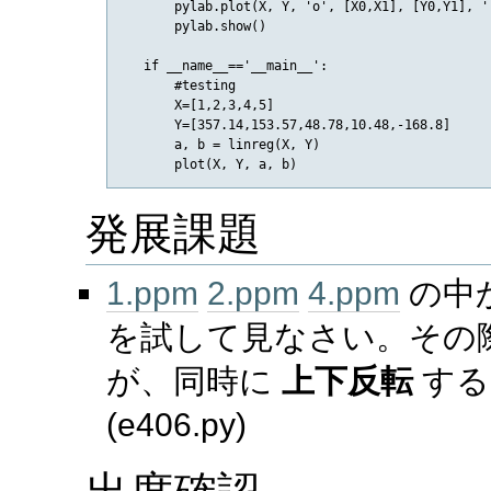
       pylab.plot(X, Y, 'o', [X0,X1], [Y0,Y1], '-
       pylab.show()

   if __name__=='__main__':

       #testing

       X=[1,2,3,4,5]

       Y=[357.14,153.57,48.78,10.48,-168.8]

       a, b = linreg(X, Y)

発展課題
1.ppm
2.ppm
4.ppm
の中
を試して見なさい。その
が、同時に
上下反転
する
(e406.py)