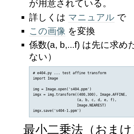
が用意されている。
詳しくは
マニュアル
で
この画像
を変換
係数(a, b,...f) は
ない）
# e404.py ... test affine transform

import Image

img = Image.open('s404.ppm')

imgx = img.transform((400,300), Image.AFFINE, 

                     (a, b, c, d, e, f),

                     Image.NEAREST)

imgx.save('s404-1.ppm')
最小二乗法（おまけ