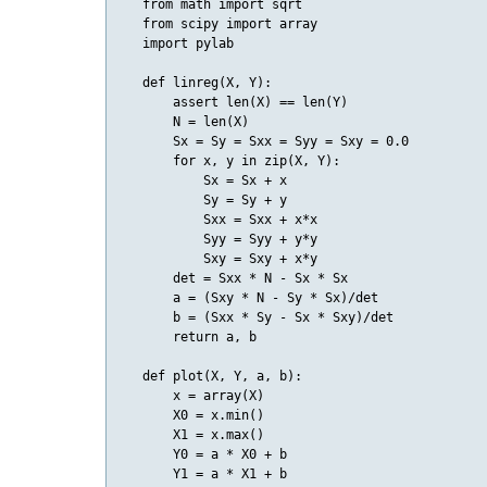
   from math import sqrt

   from scipy import array

   import pylab

   def linreg(X, Y):

       assert len(X) == len(Y)

       N = len(X)

       Sx = Sy = Sxx = Syy = Sxy = 0.0

       for x, y in zip(X, Y):

           Sx = Sx + x

           Sy = Sy + y

           Sxx = Sxx + x*x

           Syy = Syy + y*y

           Sxy = Sxy + x*y

       det = Sxx * N - Sx * Sx

       a = (Sxy * N - Sy * Sx)/det

       b = (Sxx * Sy - Sx * Sxy)/det

       return a, b

   def plot(X, Y, a, b):

       x = array(X)

       X0 = x.min()

       X1 = x.max()

       Y0 = a * X0 + b

       Y1 = a * X1 + b
