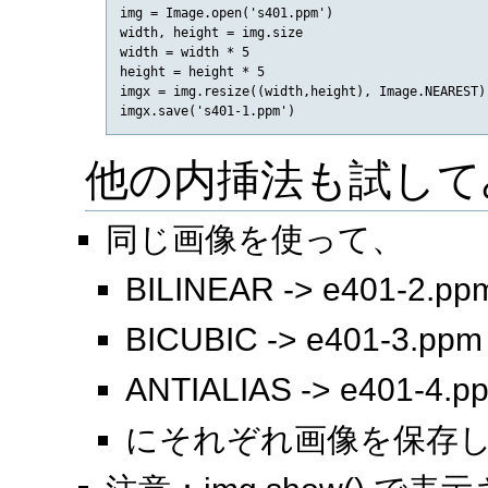
img = Image.open('s401.ppm')

width, height = img.size

width = width * 5

height = height * 5

imgx = img.resize((width,height), Image.NEAREST)

他の内挿法も試して
同じ画像を使って、
BILINEAR -> e401-2.pp
BICUBIC -> e401-3.ppm
ANTIALIAS -> e401-4.p
にそれぞれ画像を保存