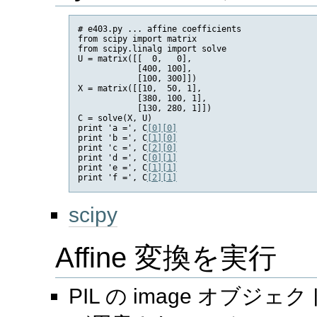
# e403.py ... affine coefficients

from scipy import matrix

from scipy.linalg import solve

U = matrix([[  0,   0],

            [400, 100],

            [100, 300]])

X = matrix([[10,  50, 1],

            [380, 100, 1],

            [130, 280, 1]])

C = solve(X, U)

print 'a =', C
[0]
[0]
print 'b =', C
[1]
[0]
print 'c =', C
[2]
[0]
print 'd =', C
[0]
[1]
print 'e =', C
[1]
[1]
print 'f =', C
[2]
[1]
scipy
Affine 変換を実行
PIL の image オブジェ