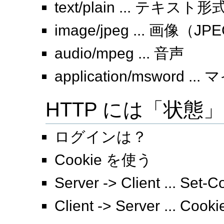
text/plain ... テキス
image/jpeg ... 画像（
audio/mpeg ... 音声
application/msword
HTTP には「状態
ログインは？
Cookie を使う
Server -> Client ... Set-C
Client -> Server ... Cooki