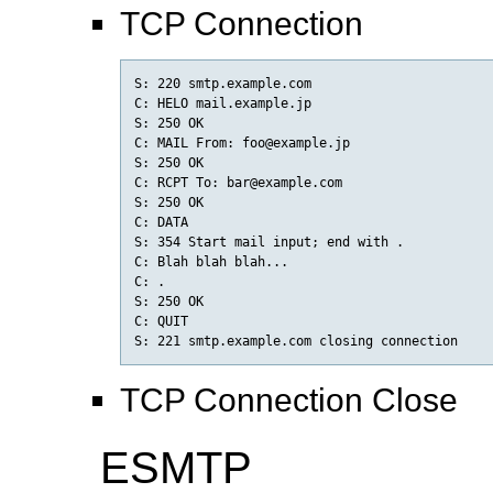
TCP Connection
S: 220 smtp.example.com

C: HELO mail.example.jp

S: 250 OK

C: MAIL From: foo@example.jp

S: 250 OK

C: RCPT To: bar@example.com

S: 250 OK

C: DATA

S: 354 Start mail input; end with .

C: Blah blah blah...

C: .

S: 250 OK

C: QUIT

TCP Connection Close
ESMTP