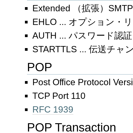
Extended （拡張）SMTP
EHLO ... オプション
AUTH ... パスワード認証
STARTTLS ... 伝送
POP
Post Office Protocol Vers
TCP Port 110
RFC 1939
POP Transaction