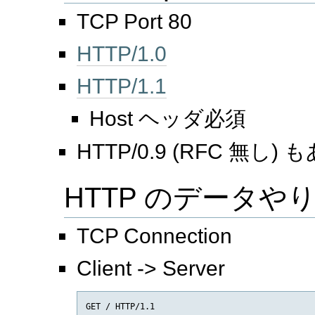
TCP Port 80
HTTP/1.0
HTTP/1.1
Host ヘッダ必須
HTTP/0.9 (RFC 無し)
HTTP のデータやりとり
TCP Connection
Client -> Server
GET / HTTP/1.1
